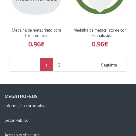
Medalha de metacrilato com
Medalha de metacrilato de cor
formato oval
personalizada
0.96€
0.96€
1
2
Seguinte
MEGATROFEUS
Informação corporativa
Setor Público
Acesso profissional