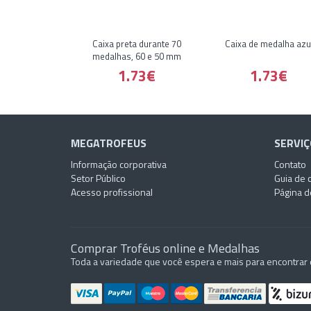
Caixa preta durante 70
Caixa de medalha azu
medalhas, 60 e 50 mm
1.73€
1.73€
MEGATROFEUS
SERVIÇ
Informação corporativa
Contato
Setor Público
Guia de 
Acesso profissional
Página d
Comprar Troféus online e Medalhas
Toda a variedade que você espera e mais para encontrar 