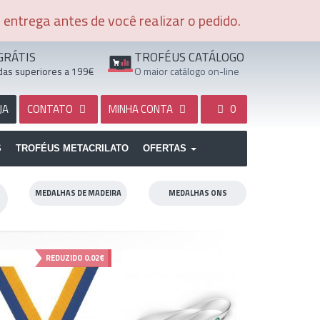
entrega antes de você realizar o pedido.
GRÁTIS
TROFÉUS CATÁLOGO
as superiores a 199€
O maior catálogo on-line
JA
CONTATO
MINHA CONTA
0
S
TROFÉUS METACRILATO
OFERTAS
MEDALHAS DE MADEIRA
MEDALHAS ONS
REDUZIDO
0.02€