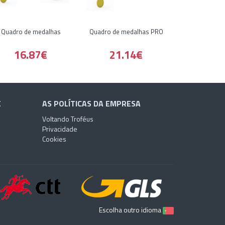
Quadro de medalhas
Quadro de medalhas PRO
16.87€
21.14€
E
AS POLÍTICAS DA EMPRESA
Voltando Troféus
Privacidade
Cookies
Escolha outro idioma