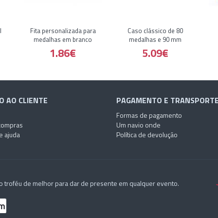
l
Fita personalizada para
Caso clássico de 80
medalhas em branco
medalhas e 90 mm
1.86€
5.09€
O AO CLIENTE
PAGAMENTO E TRANSPORT
Formas de pagamento
compras
Um navio onde
e ajuda
Política de devolução
o troféu de melhor para dar de presente em qualquer evento.