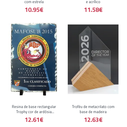
com estrela
e acrílico
10.95€
11.58€
Resina de base rectangular
Troféu de metacrilato com
Trophy cor de ardósia
base de madeira
sublima�
12.61€
12.63€