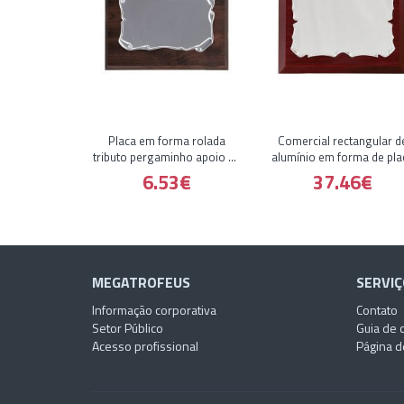
Placa em forma rolada
Comercial rectangular d
tributo pergaminho apoio de
alumínio em forma de pla
ouro noz
tributo pergaminho lad
6.53€
37.46€
rodada
MEGATROFEUS
SERVIÇ
Informação corporativa
Contato
Setor Público
Guia de 
Acesso profissional
Página d