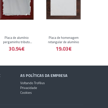
Placa de alumínio
Placa de homenagem
pergaminho tributo
retangular de alumínio
comercial
30.94€
19.03€
E
AS POLÍTICAS DA EMPRESA
Voltando Troféus
Privacidade
Cookies