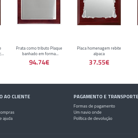
e
Prata como tributo Plaque
Placa homenagem rebite
ca
banhado em forma
alpaca
o
retangular e quadro dobro
94.74€
37.55€
O AO CLIENTE
PAGAMENTO E TRANSPORT
Formas de pagamento
compras
Um navio onde
e ajuda
Política de devolução