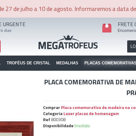
e 27 de julho a 10 de agosto. Informaremos a data de 
E URGENTE
FRETE 
4 dias
Encomend
LO
L
TROFÉUS DE CRISTAL
MEDALHAS
PLACAS COMEMORATIVA
PLACA COMEMORATIVA DE MA
PR
Comprar
Placa comemorativa de madeira na cor vermelha e bord
Categoria
Laser placas de homenagem
Ref
800308
Disponibilidade
Imediato