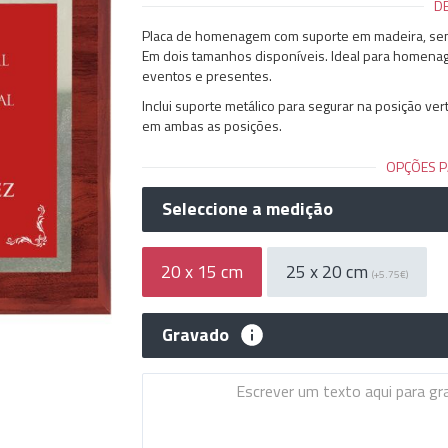
D
Placa de homenagem com suporte em madeira, sendo
Em dois tamanhos disponíveis. Ideal para homenag
eventos e presentes.
Inclui suporte metálico para segurar na posição ver
em ambas as posições.
OPÇÕES P
Seleccione a medição
20 x 15 cm
25 x 20 cm
(+5.75€)
Gravado