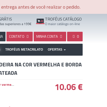
entrega antes de você realizar o pedido.
GRÁTIS
TROFÉUS CATÁLOGO
as superiores a 199€
O maior catálogo on-line
JA
CONTATO
MINHA CONTA
0
S
TROFÉUS METACRILATO
OFERTAS
DEIRA NA COR VERMELHA E BORDA
ATEADA
10.06
€
a prateada