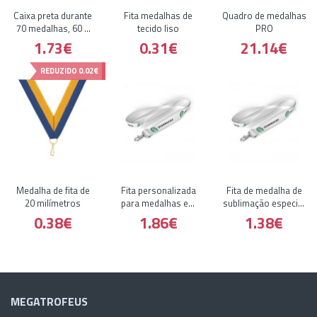
Caixa preta durante
Fita medalhas de
Quadro de medalhas
70 medalhas, 60 e
tecido liso
PRO
50 mm
1.73€
0.31€
21.14€
REDUZIDO
0.02€
Medalha de fita de
Fita personalizada
Fita de medalha de
20 milímetros
para medalhas em
sublimação especial
branco
15 mm
0.38€
1.86€
1.38€
MEGATROFEUS