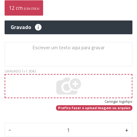
12 cm
(0 EN STOCK)
Gravado
GRAVADO (+
1.30€
)
Carregar logotipo
Prefiro fazer o upload imagem ou arquivo
-
+