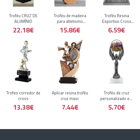
Troféu CRUZ DE
Troféu de madeira
Troféu Resina
ALUMÍNIO
para atletismo
Esportivo Cross
feminino
Country Masculino
22.18€
15.86€
6.59€
Trofeo corredor de
Aplicar resina troféu
Troféu de cruz
cross
cruz masc
personalizado em
resina
13.38€
7.44€
5.70€